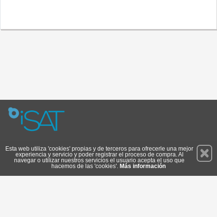
Permanece atento a nuestras novedades y promociones
Esta web utiliza 'cookies' propias y de terceros para ofrecerle una mejor
experiencia y servicio y poder registrar el proceso de compra. Al
Suscríbete
navegar o utilizar nuestros servicios el usuario acepta el uso que
hacemos de las 'cookies'.
Más información
Privacidad
Cómo llegar
Condiciones de Uso
Cookies